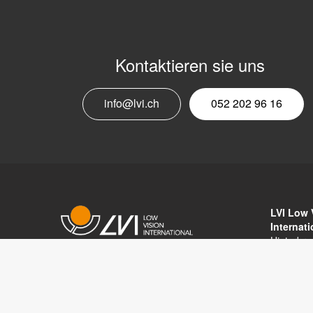
Kontaktieren sie uns
info@lvi.ch
052 202 96 16
LVI Low 
Internat
Hinterbr
8312 Win
Copyright © 2017 LVI Low Vision
Tel: 052 
International
E-mail:
in