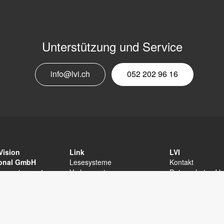
Unterstützung und Service
E
info@lvi.ch
052 202 96 16
M
N
Vision
Link
LVI
ional GmbH
Lesesysteme
Kontakt
unnenstrasse 1
Vorlesesystem
Datenschutzerkl
terberg
Software für MagniLink
Sitemap
202 96 16
Andere
Erklärung zur
fo@lvi.ch
Barrierefreiheit