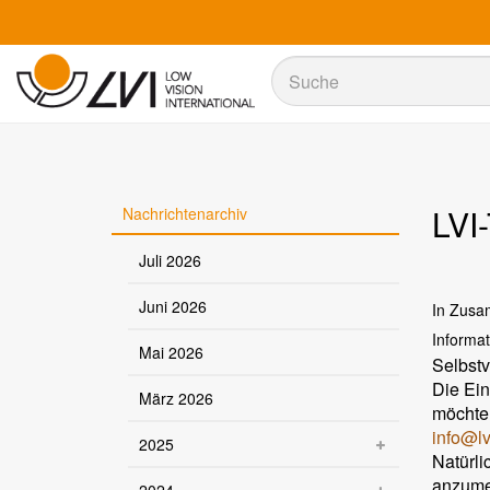
Suche
Suche
LVI
Nachrichtenarchiv
Juli 2026
Juni 2026
In Zusa
Informat
Mai 2026
Selbstv
Die Ein
März 2026
möchten
info@lv
2025
Natürli
anzume