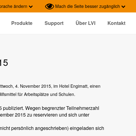
prache ändern
Mach die Seite besser zugänglich
Produkte
Support
Über LVI
Kontakt
15
ittwoch, 4. November 2015,
im Hotel Engimatt,
einen
smittel für Arbeitsplätze und Schulen.
 publiziert.
Wegen begrenzter Teilnehmerzahl
ovember 2015 zu reservieren und sich unter
 nicht
persönlich angeschrieben) eingeladen sich