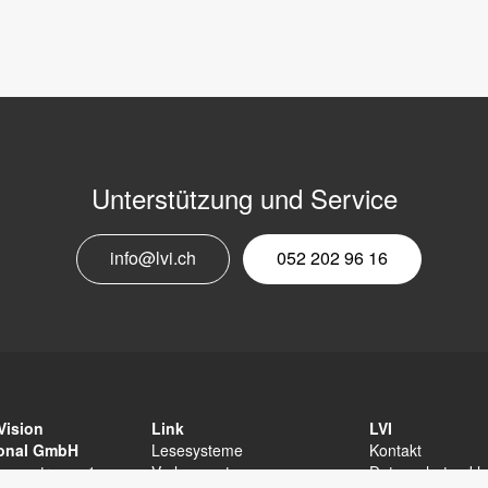
Unterstützung und Service
E
info@lvi.ch
052 202 96 16
M
N
Vision
Link
LVI
ional GmbH
Lesesysteme
Kontakt
unnenstrasse 1
Vorlesesystem
Datenschutzerkl