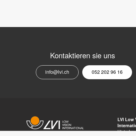
Kontaktieren sie uns
info@lvi.ch
052 202 96 16
LVI Low 
Internat
Hinterbr