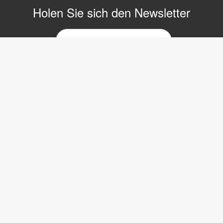
Holen Sie sich den Newsletter
E-
Mail-
Newsletter
Copyright © 2017 LVI Low Vision International
LVI Low Vision International GmbH
Hinterbrunnenstrasse 1
8312 Winterberg
Tel: 052 202 96 16