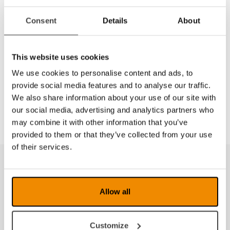
So finden Sie uns
Consent
Details
About
(Hinterbrunnenstrasse 1, Winterberg)
Klicken Sie auf den Plan unten, um diesen zu
This website uses cookies
vergrössern.
Wegbeschrieb und Lageplan (PDF-File)
We use cookies to personalise content and ads, to
provide social media features and to analyse our traffic.
We also share information about your use of our site with
our social media, advertising and analytics partners who
may combine it with other information that you’ve
provided to them or that they’ve collected from your use
of their services.
Allow all
Customize