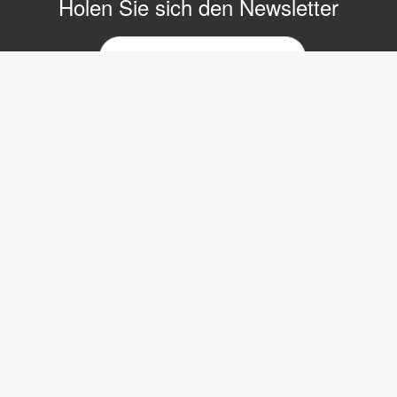
Holen Sie sich den Newsletter
E-
Mail-
Newsletter
Copyright © 2017 LVI Low Vision International
LVI Low Vision International GmbH
Hinterbrunnenstrasse 1
8312 Winterberg
Tel: 052 202 96 16
E-mail:
info@lvi.ch