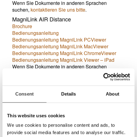
Wenn Sie Dokumente in anderen Sprachen
suchen,
kontaktieren Sie uns bitte
.
MagniLink AIR Distance
Brochure
Bedienungsanleitung
Bedienungsanleitung MagniLink PCViewer
Bedienungsanleitung MagniLink MacViewer
Bedienungsanleitung MagniLink ChromeViewer
Bedienungsanleitung MagniLink Viewer – iPad
Wenn Sie Dokumente in anderen Sprachen
suchen,
kontaktieren Sie uns bitte
.
MagniLink AIR Go
Brochure
Consent
Details
About
Bedienungsanleitung
Bedienungsanleitung MagniLink PCViewer
Bedienungsanleitung MagniLink MacViewer
This website uses cookies
Bedienungsanleitung MagniLink ChromeViewer
Bedienungsanleitung MagniLink Viewer
– iPad
We use cookies to personalise content and ads, to
provide social media features and to analyse our traffic.
Wenn Sie Dokumente in anderen Sprachen