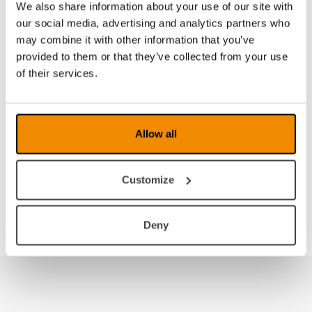
We also share information about your use of our site with
suchen,
kontaktieren Sie uns bitte
.
our social media, advertising and analytics partners who
Dealer Zone
may combine it with other information that you’ve
provided to them or that they’ve collected from your use
of their services.
Allow all
einloggen
Customize
In der Dealer Zone stehen weitere Informationen für
Händler zur Verfügung.
Deny