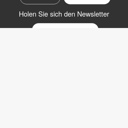
Holen Sie sich den Newsletter
E-
Mail-
Newsletter
Copyright © 2017 LVI Low Vision International
LVI Low Vision International GmbH
Hinterbrunnenstrasse 1
8312 Winterberg