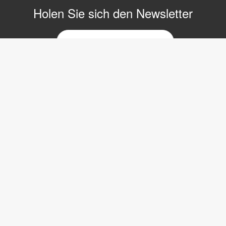
Holen Sie sich den Newsletter
E-
Mail-
Newsletter
Copyright © 2017 LVI Low Vision International
LVI Low Vision International GmbH
Hinterbrunnenstrasse 1
8312 Winterberg
Tel: 052 202 96 16