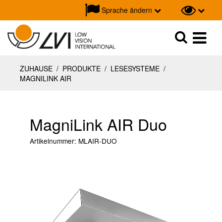
Sprache ändern
Suche
Suche
ZUHAUSE
/
PRODUKTE
/
LESESYSTEME
/
MAGNILINK AIR
MagniLink AIR Duo
Artikelnummer:
MLAIR-DUO