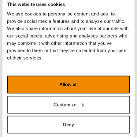
This website uses cookies
We use cookies to personalise content and ads, to
provide social media features and to analyse our traffic.
We also share information about your use of our site with
our social media, advertising and analytics partners who
may combine it with other information that you’ve
provided to them or that they’ve collected from your use
of their services.
Allow all
Ein weiteres nützliches Zubehör ist der
Customize
MagniLink AIR Framegrabber
(passt zu
MagniLink AIR Uno/Duo, funktioniert nicht mit
MagniLink ChromeViewer). Dieser überträgt
Deny
das Bild drahtlos von einer externen
Bildquelle, z. B. einem Projektor oder