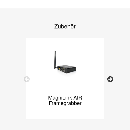
Zubehör
Previous
Next
MagniLink AIR
Magni
Framegrabber