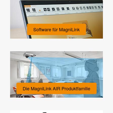
Software für MagniLink
Die MagniLink AIR Produktfamilie