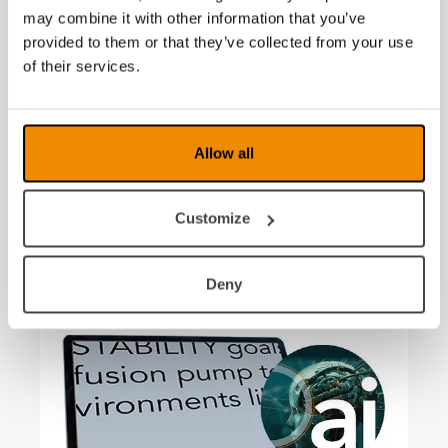
may combine it with other information that you’ve
provided to them or that they’ve collected from your use
of their services.
Allow all
03 Juli 2026
Advanced Zoom: Jetzt in MagniLink Viewer
Customize
verfügbar
Deny