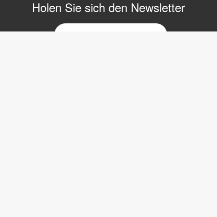
Holen Sie sich den Newsletter
E-
Mail-
Newsletter
Copyright © 2017 LVI Low Vision International
LVI Low Vision International GmbH
Hinterbrunnenstrasse 1
8312 Winterberg
Tel: 052 202 96 16