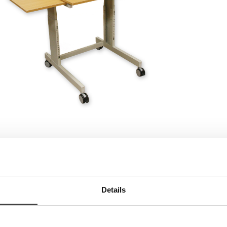
TION
hr im Zubehörkatalog
Details