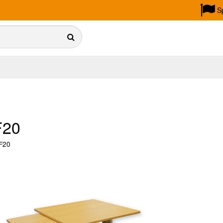
S
F20
F20