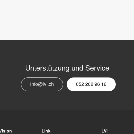
Unterstützung und Service
E
info@lvi.ch
052 202 96 16
M
N
Vision
Link
LVI