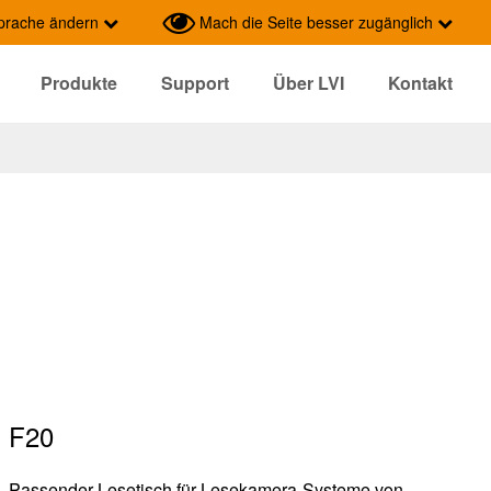
prache ändern
Mach die Seite besser zugänglich
Produkte
Support
Über LVI
Kontakt
F20
Passender Lesetisch für Lesekamera-Systeme von