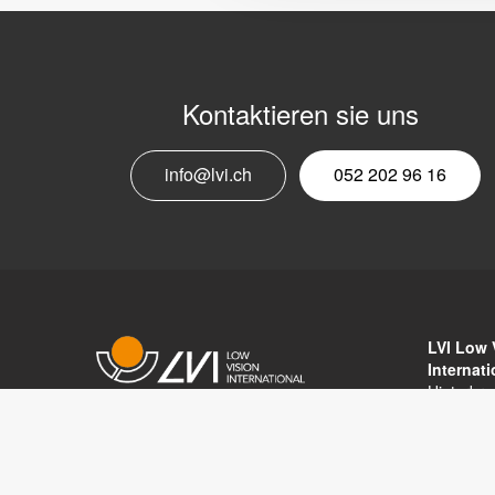
Kontaktieren sie uns
info@lvi.ch
052 202 96 16
LVI Low 
Internat
Hinterbr
8312 Win
Copyright © 2017 LVI Low Vision
Tel: 052 
International
E-mail:
in