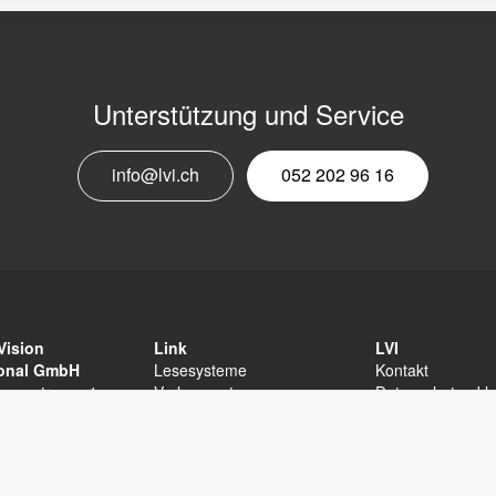
Unterstützung und Service
E
info@lvi.ch
052 202 96 16
M
N
Vision
Link
LVI
ional GmbH
Lesesysteme
Kontakt
unnenstrasse 1
Vorlesesystem
Datenschutzerkl
terberg
Software für MagniLink
Sitemap
202 96 16
Andere
Erklärung zur
fo@lvi.ch
Barrierefreiheit