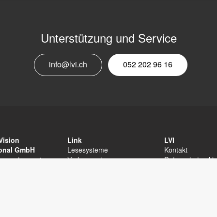
Unterstützung und Service
E
info@lvi.ch
052 202 96 16
M
N
Vision
Link
LVI
ional GmbH
Lesesysteme
Kontakt
unnenstrasse 1
Vorlesesystem
Datenschutzerkl
terberg
Software für MagniLink
Sitemap
202 96 16
Andere
Erklärung zur
fo@lvi.ch
Barrierefreiheit