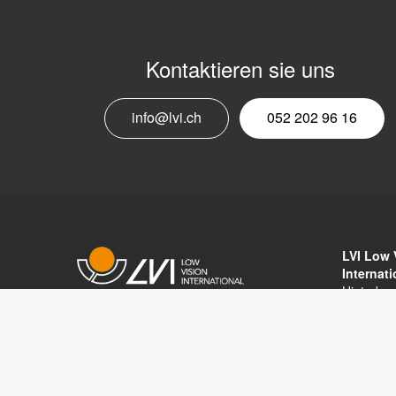
Kontaktieren sie uns
info@lvi.ch
052 202 96 16
LVI Low 
Internat
Hinterbr
8312 Win
Copyright © 2017 LVI Low Vision
Tel: 052 
International
E-mail:
in