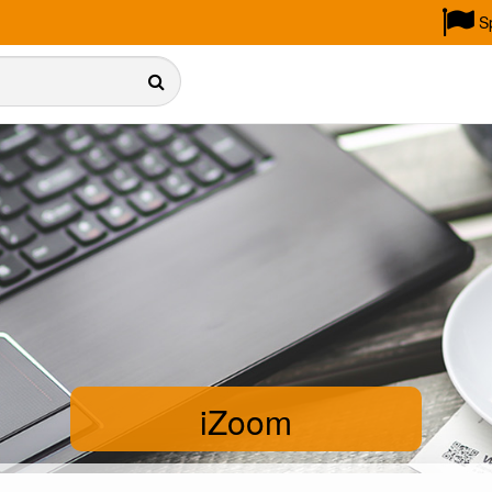
S
iZoom