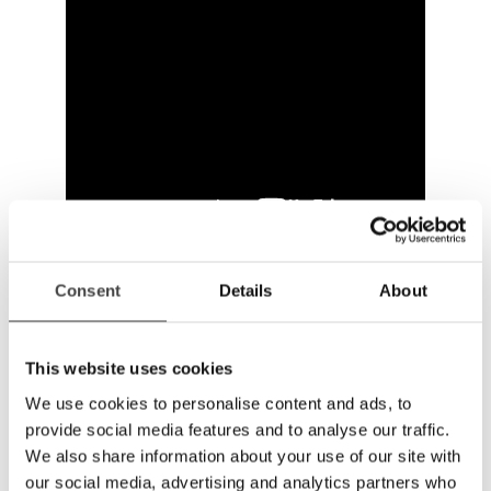
Consent
Details
About
Facile à utiliser
Le panneau de commande avec boutons
tactiles est très simple à utiliser – quelques
This website uses cookies
boutons suffisent pour améliorer votre vie
We use cookies to personalise content and ads, to
quotidienne ! L’appareil se plie et se déplie
provide social media features and to analyse our traffic.
facilement et peut être facilement rangé ou
We also share information about your use of our site with
emporté en voyage.
our social media, advertising and analytics partners who