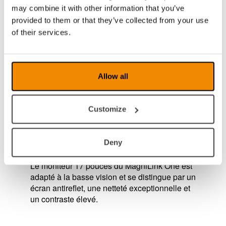
may combine it with other information that you’ve
Des matériaux haut de gamme
provided to them or that they’ve collected from your use
of their services.
La caméra (Full HD), le système électronique
et le moniteur de qualité supérieure offrent
une qualité d’image exceptionnelle. Les
matériaux, les détails et la finition haut de
Allow all
gamme garantissent un appareil aussi stable
que durable. MagniLink One est conçu pour
être esthétique et performant.
Customize
Un moniteur adapté à la basse
Deny
vision
Le moniteur 17 pouces du MagniLink One est
adapté à la basse vision et se distingue par un
écran antireflet, une netteté exceptionnelle et
un contraste élevé.