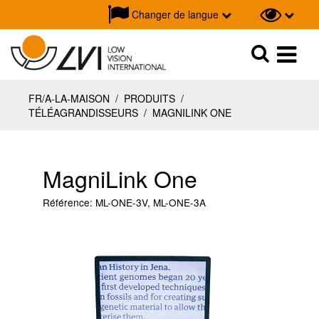
Changer de langue
Recherche
Recherche
FR/A-LA-MAISON
/
PRODUITS
/
TÉLÉAGRANDISSEURS
/
MAGNILINK ONE
MagniLink One
Référence:
ML-ONE-3V, ML-ONE-3A