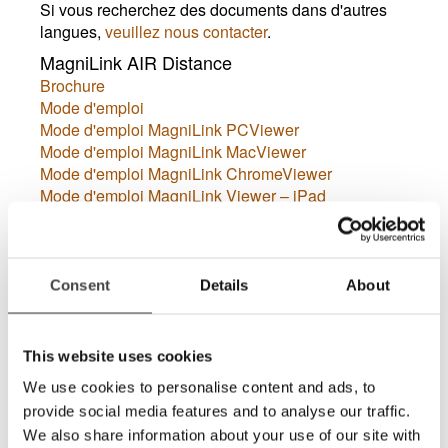
Si vous recherchez des documents dans d'autres
langues,
veuillez nous contacter
.
MagniLink AIR Distance
Brochure
Mode d'emploi
Mode d'emploi MagniLink PCViewer
Mode d'emploi MagniLink MacViewer
Mode d'emploi MagniLink ChromeViewer
Mode d'emploi MagniLink Viewer – iPad
Si vous recherchez des documents dans d'autres
langues,
veuillez nous contacter
.
Consent
Details
About
MagniLink AIR Go
Brochure
Mode d'emploi
This website uses cookies
Mode d'emploi MagniLink PCViewer
Mode d'emploi MagniLink MacViewer
We use cookies to personalise content and ads, to
Mode d'emploi MagniLink ChromeViewer
provide social media features and to analyse our traffic.
Mode d'emploi MagniLink Viewer – iPad
We also share information about your use of our site with