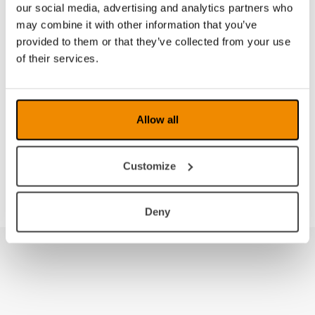
our social media, advertising and analytics partners who
Si vous recherchez des documents dans d'autres
may combine it with other information that you’ve
langues,
veuillez nous contacter
.
provided to them or that they’ve collected from your use
Dealer Zone
of their services.
Allow all
Customize
Connexion
Deny