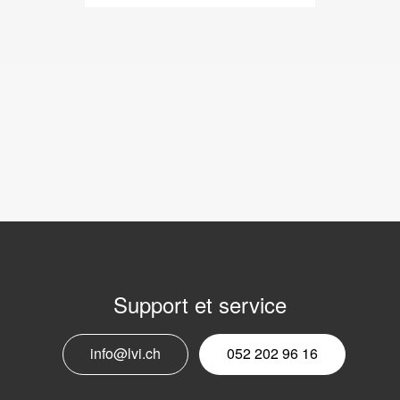
Support et service
N
info@lvi.ch
052 202 96 16
p
c