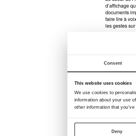
d’affichage qu
documents impr
faire lire à v
les gestes sur 
Combinaiso
Avec les appli
Solutions a
Consent
MagniWifi et M
en savoir plu
This website uses cookies
Vue d’en
We use cookies to personalis
information about your use of
N° d’article
*
other information that you’ve
ML-iTAB-SC
ML-iTAB-S-1
ML-iTAB-SC-1
Deny
ML-iTAB-S-12