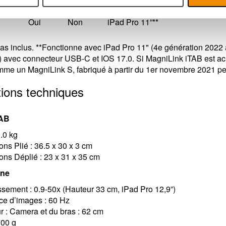
11
Oui
Oui
iPad Pro 11”**
Oui
Non
iPad Pro 11”**
pas inclus. **Fonctionne avec iPad Pro 11" (4e génération 2022
 avec connecteur USB-C et IOS 17.0. Si MagniLink iTAB est ac
me un MagniLink S, fabriqué à partir du 1er novembre 2021 peuv
tions techniques
TAB
3.0 kg
ns Plié : 36.5 x 30 x 3 cm
ns Déplié : 23 x 31 x 35 cm
rne
sement : 0.9-50x (Hauteur 33 cm, iPad Pro 12,9”)
ce d’images : 60 Hz
 : Camera et du bras : 62 cm
700 g