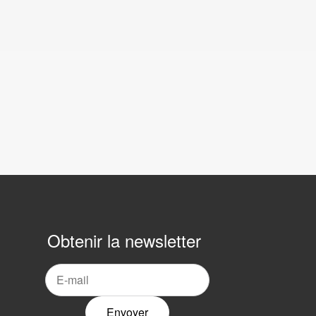
Obtenir la newsletter
ewsletter
ar
ourrier