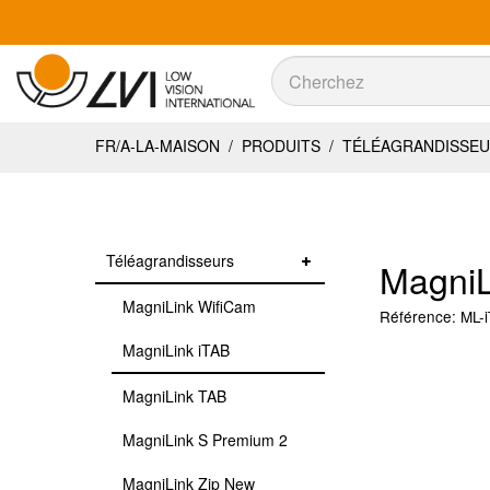
Recherche
Recherche
FR/A-LA-MAISON
/
PRODUITS
/
TÉLÉAGRANDISSE
Téléagrandisseurs
MagniL
MagniLink WifiCam
Référence:
ML-
MagniLink iTAB
MagniLink TAB
MagniLink S Premium 2
MagniLink Zip New