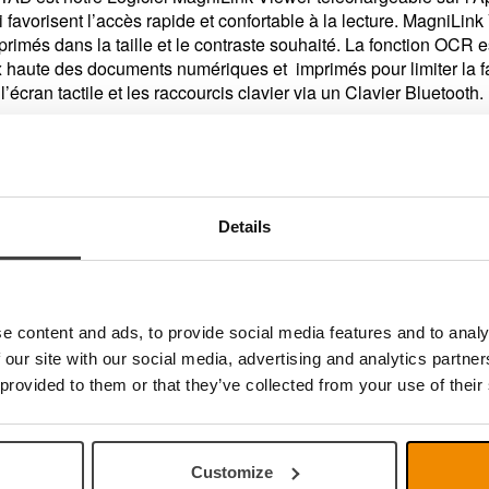
i favorisent l’accès rapide et confortable à la lecture. MagniLi
imés dans la taille et le contraste souhaité. La fonction OCR est 
oix haute des documents numériques et imprimés pour limiter la
l’écran tactile et les raccourcis clavier via un Clavier Bluetooth.
n performante
cations iPad, iTAB est un système très performant et complet po
lternatives
Details
agniLink WifiCam sont deux solutions pour ceux qui ont besoin 
s, rendez-vous sur
MagniLink WifiCam
.
semble
e content and ads, to provide social media features and to analy
 our site with our social media, advertising and analytics partn
Support
Caméra
Convient au
 provided to them or that they’ve collected from your use of their
modèle iPad**
-13PRO
Oui
Oui
iPad Pro 13”
3PRO
Oui
Non
iPad Pro 13"
2.9
Oui
Oui
iPad Pro 12,9”**
Customize
.9
Oui
Non
iPad Pro 12,9”**