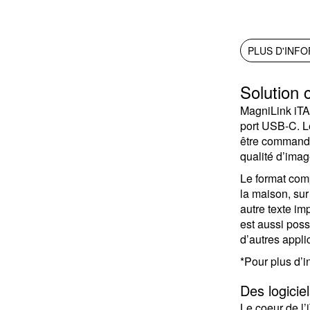
PLUS D'INF
Solution 
MagniLink iTAB
port USB-C. Le
être commandé
qualité d’imag
Le format comp
la maison, sur
autre texte im
est aussi poss
d’autres applic
*Pour plus d’i
Des logiciel
Le coeur de l