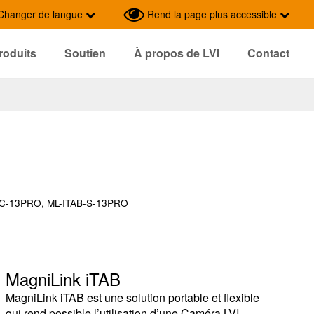
Changer de langue
Rend la page plus accessible
roduits
Soutien
À propos de LVI
Contact
-SC-13PRO, ML-ITAB-S-13PRO
MagniLink iTAB
MagniLink iTAB est une solution portable et flexible
qui rend possible l’utilisation d’une Caméra LVI