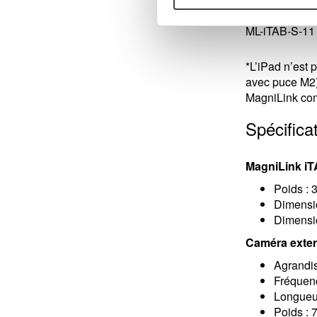
ML-iTAB-SC-
ML-iTAB-S-11
*L’iPad n’est 
avec puce M2)
MagniLink com
Spécifica
MagniLink i
Poids : 
Dimensio
Dimensio
Caméra exte
Agrandis
Fréquen
Longueur
Poids : 